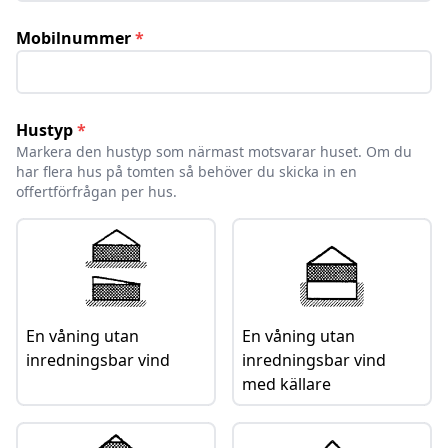
Stöld och inbrott
Vid skada till följd av stöld
Mobilnummer
*
Vattenskada
Skada på bostad vid vattenläckage
Annan skada
Hustyp
*
Annan skada som har uppkommit på din egendom
Markera den hustyp som närmast motsvarar huset. Om du
har flera hus på tomten så behöver du skicka in en
Kontakt
offertförfrågan per hus.
Kontakta oss
Hitta kontaktuppgifter till Inlands Försäkringsbolag
Om oss
Vilka är inlands försäkringsbolag
Dokument
En våning utan
En våning utan
inredningsbar vind
inredningsbar vind
Mina sidor
med källare