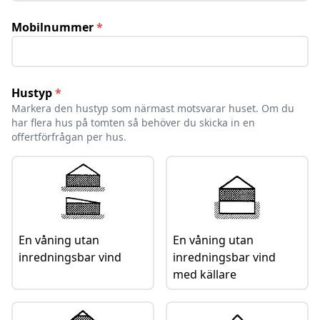
Stöld och inbrott
Vid skada till följd av stöld
Mobilnummer
*
Vattenskada
Skada på bostad vid vattenläckage
Annan skada
Hustyp
*
Annan skada som har uppkommit på din egendom
Markera den hustyp som närmast motsvarar huset. Om du
har flera hus på tomten så behöver du skicka in en
Kontakt
offertförfrågan per hus.
Kontakta oss
Hitta kontaktuppgifter till Inlands Försäkringsbolag
Om oss
Vilka är inlands försäkringsbolag
Dokument
En våning utan
En våning utan
inredningsbar vind
inredningsbar vind
Mina sidor
med källare