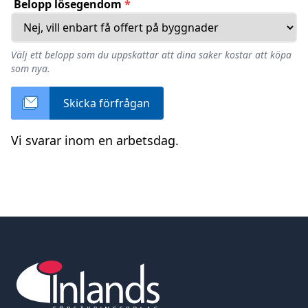
Belopp lösegendom
*
Välj ett belopp som du uppskattar att dina saker kostar att köpa
som nya.
Skicka förfrågan
Vi svarar inom en arbetsdag.