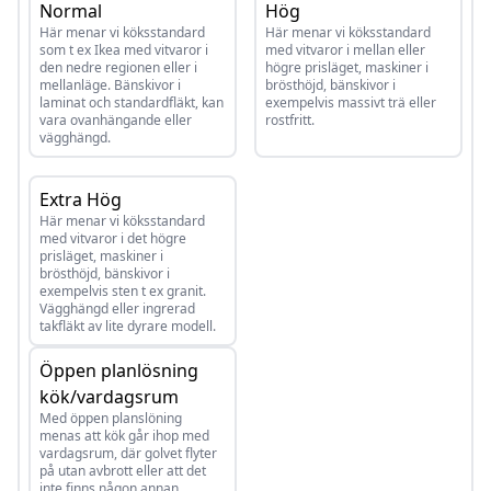
Normal
Hög
Här menar vi köksstandard
Här menar vi köksstandard
som t ex Ikea med vitvaror i
med vitvaror i mellan eller
den nedre regionen eller i
högre prisläget, maskiner i
mellanläge. Bänskivor i
brösthöjd, bänskivor i
laminat och standardfläkt, kan
exempelvis massivt trä eller
vara ovanhängande eller
rostfritt.
vägghängd.
Extra Hög
Här menar vi köksstandard
med vitvaror i det högre
prisläget, maskiner i
brösthöjd, bänskivor i
exempelvis sten t ex granit.
Vägghängd eller ingrerad
takfläkt av lite dyrare modell.
Öppen planlösning
kök/vardagsrum
Med öppen planslöning
menas att kök går ihop med
vardagsrum, där golvet flyter
på utan avbrott eller att det
inte finns någon annan